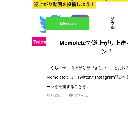
Education
Memoleteで逆上がり上
ン！
「うちの子、逆上がりができない...」とお悩
Memoleteでは、TwitterとInstagra
ーンを実施することを…
2021.03.11
607 view