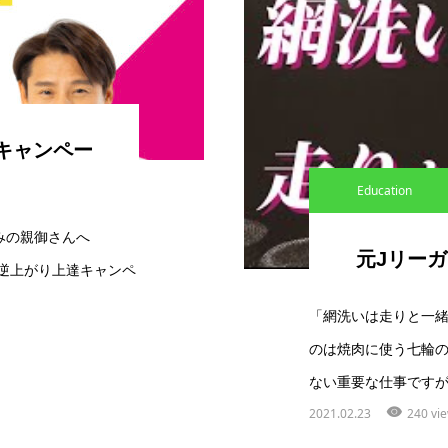
達キャンペー
Education
みの親御さんへ
元Jリー
m限定で逆上がり上達キャンペ
「網洗いは走りと一
のは焼肉に使う七輪
ない重要な仕事ですが
2021.02.23
240 vi