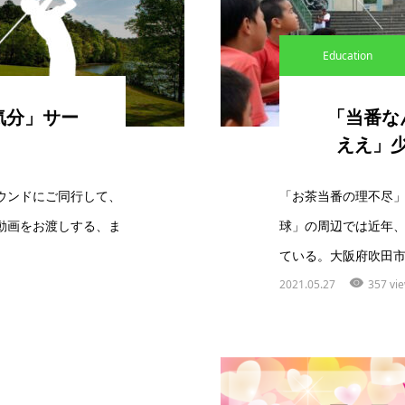
Education
気分」サー
「当番な
ええ」
ウンドにご同行して、
「お茶当番の理不尽
動画をお渡しする、ま
球」の周辺では近年
ている。大阪府吹田市
2021.05.27
357 vi